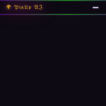
🌍 PinUp AZ